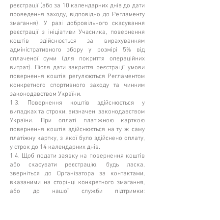
реєстрації (або за 10 календарних днів до дати
проведення заходу, відповідно до Регламенту
змагання). У разі добровільного скасування
реєстрації з ініціативи Учасника, повернення
коштів здійснюється за вирахуванням
адміністративного збору у розмірі 5% від
сплаченої суми (для покриття операційних
витрат). Після дати закриття реєстрації умови
повернення коштів регулюються Регламентом
конкретного спортивного заходу та чинним
законодавством України.
1.3. Повернення коштів здійснюється у
випадках та строки, визначені законодавством
України. При оплаті платіжною карткою
повернення коштів здійснюється на ту ж саму
платіжну картку, з якої було здійснено оплату,
у строк до 14 календарних днів.
1.4. Щоб подати заявку на повернення коштів
або скасувати реєстрацію, будь ласка,
зверніться до Організатора за контактами,
вказаними на сторінці конкретного змагання,
або до нашої служби підтримки:
info@spartakiadaua.org
.