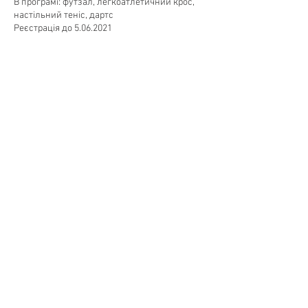
В програмі: футзал, легкоатлетичний крос,
настільний теніс, дартс
Реєстрація до 5.06.2021
Поділитися
SpartakiadaUA
+38099 010 8888
info@spartakiadaua.org