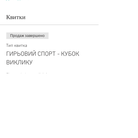
Квитки
Продаж завершено
Тип квитка
ГИРЬОВИЙ СПОРТ - КУБОК
ВИКЛИКУ
Більше інформації
Ціна
350,00 ₴
+ комісія за квитки (8,75 ₴)