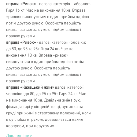
вправа «Ривок»
 - вагова категорія – абсолют. 
Гиря 16 кг. Час на виконання 10 хв. Вправа 
«ривок» виконується в один прийом однією 
потім другою рукою. Особиста першість 
визначається за сумою підйомів лівою і 
правою руками
вправа «Ривок» 
- вагові категорії чоловіки: 
до 80, до 95 та 95+ Гиря 24 кг. Час на 
виконання 10 хв. Вправа «ривок» 
виконується в один прийом однією потім 
другою рукою. Особиста першість 
визначається за сумою підйомів лівою і 
правою руками
вправа «Казацький жим»
 вагові категорії 
чоловіки: до 80, до 95 та 95+ Гиря 24 кг. Час 
на виконання 10 хв. Довільна зміна рук, 
фіксація гирі у кінцевій точці, зупинка на 
груді при жимі в стартовому положенні, ноги 
в суглобах ні рухомі, дозволяється нахил 
корпусом, при нерухомих…
Докладніше >