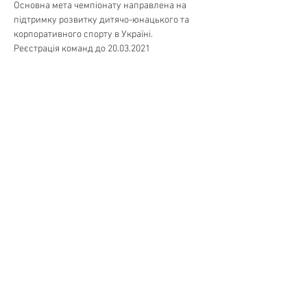
Основна мета чемпіонату направлена на 
підтримку розвитку дитячо-юнацького та 
корпоративного спорту в Україні.
Реєстрація команд до 20.03.2021
Поділитися
SpartakiadaUA
+38099 010 8888
info@spartakiadaua.org