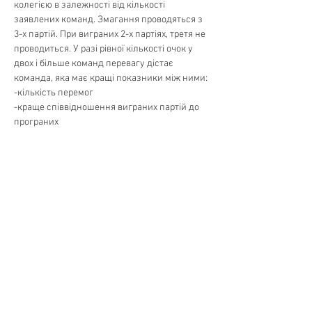
колегією в залежності від кількості 
заявлених команд. Змагання проводяться з 
3-х партій. При виграних 2-х партіях, третя не 
проводиться. У разі рівної кількості очок у 
двох і більше команд перевагу дістає 
команда, яка має кращі показники між ними:
-кількість перемог
-краще співвідношення виграних партій до 
програних
Поділитися
SpartakiadaUA
+38099 010 8888