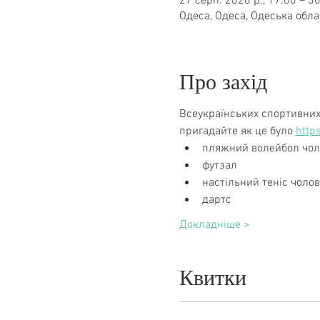
27 серп. 2026 р., 17:00 – 30
Одеса, Одеса, Одеська обла
Про захід
Всеукраїнських спортивних
пригадайте як це було 
http
пляжний волейбол чол
футзал
настільний теніс чоло
дартс
Докладніше >
Квитки