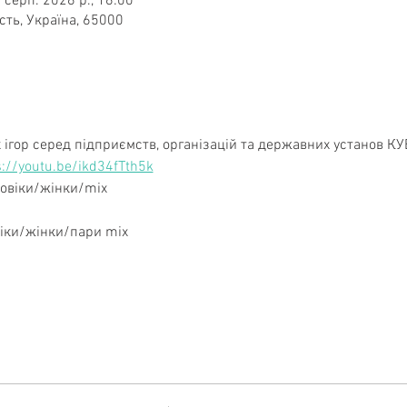
 серп. 2026 р., 16:00
сть, Україна, 65000
 ігор серед підприємств, організацій та державних установ
s://youtu.be/ikd34fTth5k
овіки/жінки/mix
віки/жінки/пари mix