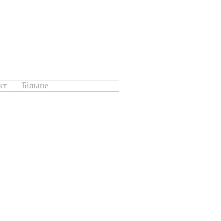
кт
Більше