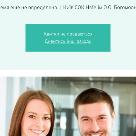
емя еще не определено
  |  
Київ СОК НМУ ім О.О. Богомол
Квитки не продаються
Дивитись інші заходи