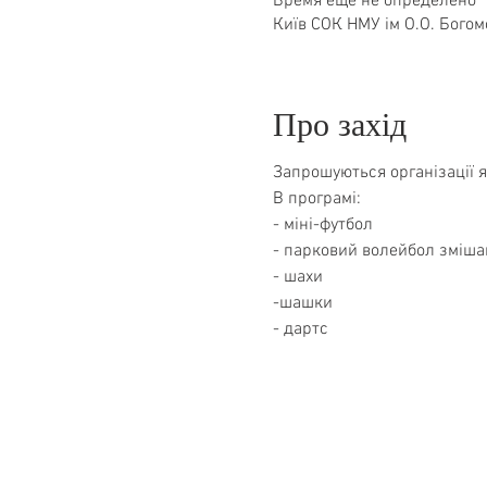
Время еще не определено
Київ СОК НМУ ім О.О. Богом
Про захід
Запрошуються організації 
В програмі:
- міні-футбол
- парковий волейбол змішан
- шахи
-шашки
- дартс