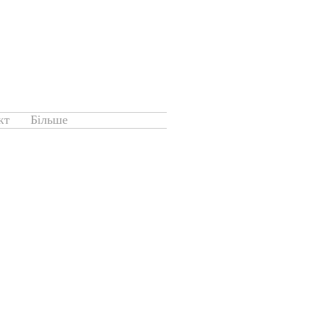
кт
Більше