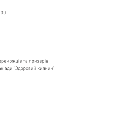
:00
ереможців та призерів
такіади "Здоровий киянин"